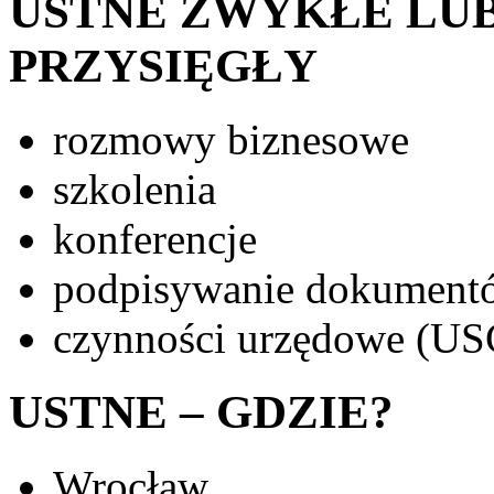
USTNE ZWYKŁE LU
PRZYSIĘGŁY
rozmowy biznesowe
szkolenia
konferencje
podpisywanie dokumentó
czynności urzędowe (USC
USTNE – GDZIE?
Wrocław