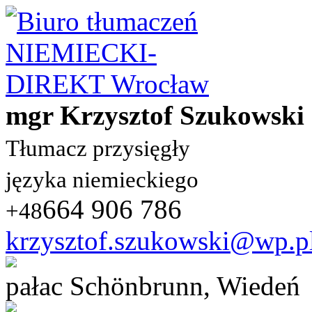
mgr Krzysztof Szukowski
Tłumacz przysięgły
języka niemieckiego
664 906 786
+48
krzysztof.szukowski@wp.p
pałac Schönbrunn, Wiedeń