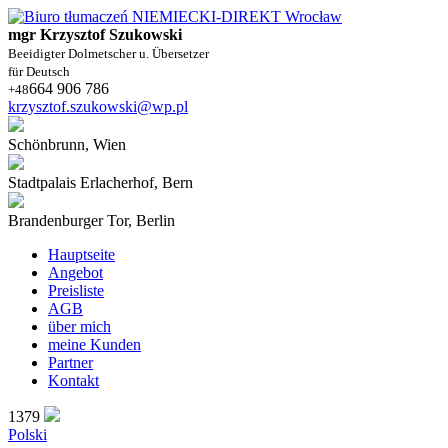
mgr Krzysztof Szukowski
Beeidigter Dolmetscher u. Übersetzer
für Deutsch
664 906 786
+48
krzysztof.szukowski@wp.pl
Schönbrunn, Wien
Stadtpalais Erlacherhof, Bern
Brandenburger Tor, Berlin
Hauptseite
Angebot
Preisliste
AGB
über mich
meine Kunden
Partner
Kontakt
1379
Polski