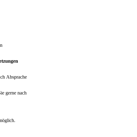
on
setzungen
nach Absprache
Sie gerne nach
möglich.