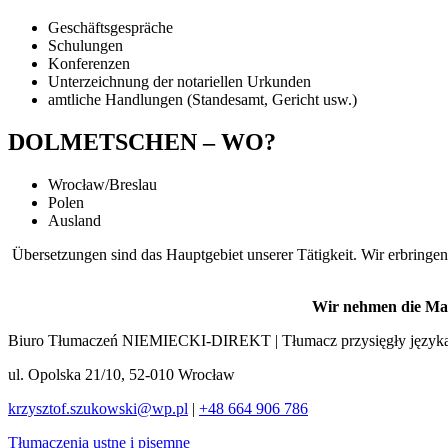
Geschäftsgespräche
Schulungen
Konferenzen
Unterzeichnung der notariellen Urkunden
amtliche Handlungen (Standesamt, Gericht usw.)
DOLMETSCHEN – WO?
Wrocław/Breslau
Polen
Ausland
Übersetzungen sind das Hauptgebiet unserer Tätigkeit. Wir erbring
Wir nehmen die Mate
Biuro Tłumaczeń NIEMIECKI-DIREKT | Tłumacz przysięgły języka
ul. Opolska 21/10, 52-010 Wrocław
krzysztof.szukowski@wp.pl
|
+48 664 906 786
Tłumaczenia ustne i pisemne